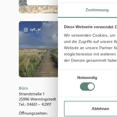
Zustimmung
IHR KONT
Diese Webseite verwendet 
sylt_er
Wir verwenden Cookies, um I
Unser Team ist persön
und die Zugriffe auf unsere 
beantwortet Fragen r
Website an unsere Partner fü
Anregungen.
möglicherweise mit weiteren
der Dienste gesammelt habe
Einwilligungsauswahl
Notwendig
Büro
Eigentümer & Gäst
Strandstraße 1
25996 Wenningstedt
Eigentümerservice
Tel.: 04651 – 42917
Eigentümer-Login
Ablehnen
Öffnungszeiten:
Gästeservice