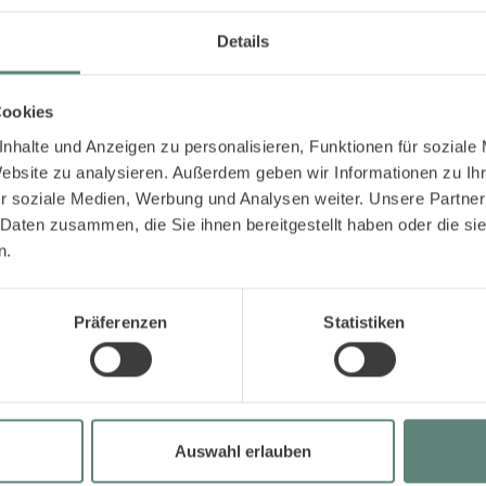
Details
AKT ZU SYLT
ER
Cookies
nhalte und Anzeigen zu personalisieren, Funktionen für soziale
lich für Sie da und berät bei der Suche nach Ihrem Feriendomizil,
Website zu analysieren. Außerdem geben wir Informationen zu I
und um Ihren Sylt-Aufenthalt und freut sich über Ihre Wünsche 
r soziale Medien, Werbung und Analysen weiter. Unsere Partner
 Daten zusammen, die Sie ihnen bereitgestellt haben oder die s
n.
Präferenzen
Statistiken
e
Service
Häufige Fragen
Mietbedingungen
Auswahl erlauben
Stornierungsbedingungen