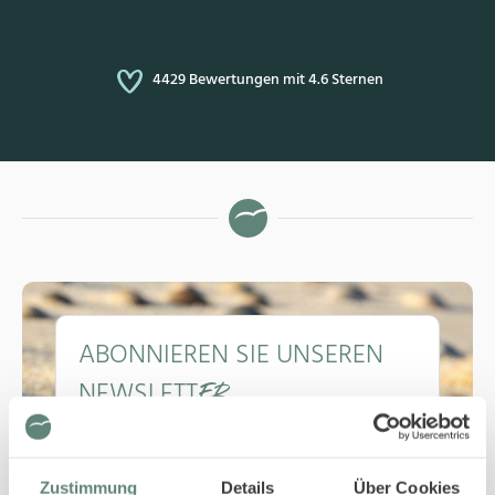
4429 Bewertungen mit 4.6 Sternen
ABONNIEREN SIE UNSEREN
NEWSLETT
ER
Frühzeitig informiert
Lohnenswerte Angebote
Exklusive Reisetipps
Zustimmung
Details
Über Cookies