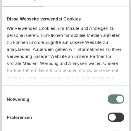
Diese Webseite verwendet Cookies
Wir verwenden Cookies, um Inhalte und Anzeigen zu
personalisieren, Funktionen für soziale Medien anbieten
zu können und die Zugriffe auf unsere Website zu
analysieren. Außerdem geben wir Informationen zu Ihrer
Verwendung unserer Website an unsere Partner für
sylt_er
soziale Medien, Werbung und Analysen weiter. Unsere
Partner führen diese Informationen möglicherweise mit
weiteren Daten zusammen, die Sie ihnen bereitgestellt
haben oder die sie im Rahmen Ihrer Nutzung der Dienste
gesammelt haben.
Einwilligungsauswahl
Notwendig
Präferenzen
IHR KONTAKT ZU SYLT
ER