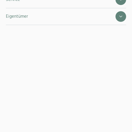
Eigentümer
Gäste
Büro
Zahlungsmöglichkeiten:
© Sylt-ER GmbH
AGB
Datenschutz
Widerrufsbelehrung
Impressum
Versicherungsvertrag widerrufen
Realisierung & Konzept:
be-on! GmbH