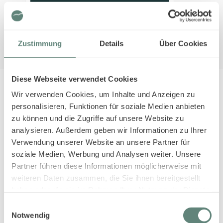
Mitarbeiter:in für Housekeeping-Team
Vollzeit
Zustimmung
Details
Über Cookies
Diese Webseite verwendet Cookies
Unsere Werte
Wir verwenden Cookies, um Inhalte und Anzeigen zu
WAS MACHT SYLT
AUS
ER
personalisieren, Funktionen für soziale Medien anbieten
Bei Sylt-ER stehen die Menschen im Mittelpunkt – geprägt
zu können und die Zugriffe auf unsere Website zu
von Vertrauen, Transparenz und echter Teamstärke. Klare
analysieren. Außerdem geben wir Informationen zu Ihrer
Strukturen treffen bei uns auf Innovationsfreude, sodass
Verwendung unserer Website an unsere Partner für
Stabilität und Fortschritt Hand in Hand gehen. Gemeinsam
soziale Medien, Werbung und Analysen weiter. Unsere
schaffen wir nachhaltigen Erfolg und ein wertschätzendes
Partner führen diese Informationen möglicherweise mit
Miteinander, in dem jede Stimme zählt.
weiteren Daten zusammen, die Sie ihnen bereitgestellt
haben oder die sie im Rahmen Ihrer Nutzung der Dienste
gesammelt haben.
Einwilligungsauswahl
Notwendig