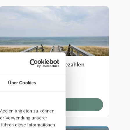
14 Nächte bleiben - 11 bezahlen
20.09.2026 - 20.12.2026
Über Cookies
ab 14 Nächte
Buchen
 Medien anbieten zu können
hrer Verwendung unserer
 führen diese Informationen