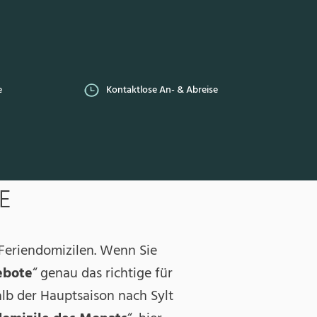
eise
Bestpreis-Garantie
4
E
Feriendomizilen. Wenn Sie
ebote
“ genau das richtige für
alb der Hauptsaison nach Sylt