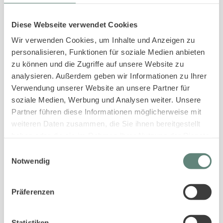
Diese Webseite verwendet Cookies
Wir verwenden Cookies, um Inhalte und Anzeigen zu
personalisieren, Funktionen für soziale Medien anbieten
zu können und die Zugriffe auf unsere Website zu
analysieren. Außerdem geben wir Informationen zu Ihrer
Verwendung unserer Website an unsere Partner für
soziale Medien, Werbung und Analysen weiter. Unsere
Sie sind noch auf der Suche nach einer
passenden Unterkunft?
Partner führen diese Informationen möglicherweise mit
Dann können wir Ihnen sicherlich weiterhelfen. Schauen
weiteren Daten zusammen, die Sie ihnen bereitgestellt
Sie gerne auf unserer
Website
nach einer passenden
haben oder die sie im Rahmen Ihrer Nutzung der Dienste
gesammelt haben.
Ferienwohnung oder Ferienhaus oder kontaktieren Sie uns
Einwilligungsauswahl
telefonisch unter
04651 – 42917
oder per E-Mail unter
Notwendig
info@sylt-er.de
. Wir freuen uns von Ihnen zu hören!
Präferenzen
Statistiken