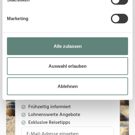
Marketing
Zurück zum Blog
Alle zulassen
Auswahl erlauben
ABONNIEREN SIE UNSEREN
Ablehnen
NEWSLETT
ER
Frühzeitig informiert
Lohnenswerte Angebote
Exklusive Reisetipps