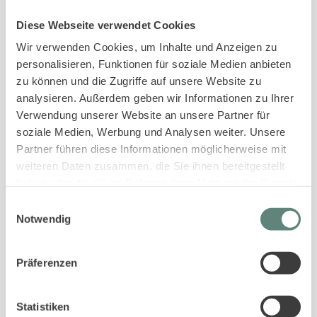
Diese Webseite verwendet Cookies
Wir verwenden Cookies, um Inhalte und Anzeigen zu
personalisieren, Funktionen für soziale Medien anbieten
zu können und die Zugriffe auf unsere Website zu
analysieren. Außerdem geben wir Informationen zu Ihrer
Verwendung unserer Website an unsere Partner für
soziale Medien, Werbung und Analysen weiter. Unsere
Partner führen diese Informationen möglicherweise mit
4
Wenningstedt
weiteren Daten zusammen, die Sie ihnen bereitgestellt
33/6 LH Haus Smer, App. 6
haben oder die sie im Rahmen Ihrer Nutzung der Dienste
gesammelt haben.
Einwilligungsauswahl
4 Gäste
·
2 Schlafzimmer
·
78 m²
Notwendig
Terrasse
Privatparkplatz
WLAN
Präferenzen
Herausragend
4.6
Statistiken
26 Bewertungen