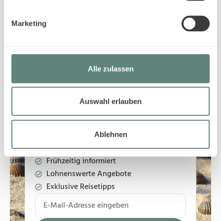
Marketing
Zeige mehr Objekte, die im Frühling besonders
schön sind
Alle zulassen
Auswahl erlauben
ABONNIEREN SIE UNSEREN
Ablehnen
NEWSLETT
ER
Frühzeitig informiert
Lohnenswerte Angebote
Exklusive Reisetipps