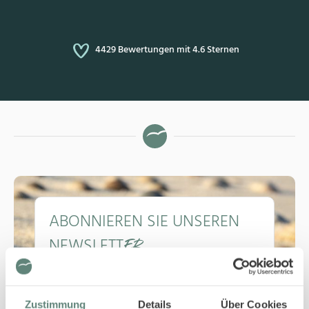
4429 Bewertungen mit 4.6 Sternen
ABONNIEREN SIE UNSEREN
NEWSLETT
ER
Frühzeitig informiert
Lohnenswerte Angebote
Exklusive Reisetipps
Zustimmung
Details
Über Cookies