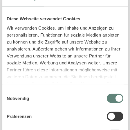
Diese Webseite verwendet Cookies
Wir verwenden Cookies, um Inhalte und Anzeigen zu
personalisieren, Funktionen für soziale Medien anbieten
zu können und die Zugriffe auf unsere Website zu
analysieren. Außerdem geben wir Informationen zu Ihrer
Verwendung unserer Website an unsere Partner für
sylt_er
soziale Medien, Werbung und Analysen weiter. Unsere
Partner führen diese Informationen möglicherweise mit
weiteren Daten zusammen, die Sie ihnen bereitgestellt
haben oder die sie im Rahmen Ihrer Nutzung der Dienste
gesammelt haben.
Einwilligungsauswahl
Notwendig
Präferenzen
IHR KONTAKT ZU SYLT
ER