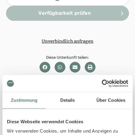
Unverbindlich anfragen
Diese Unterkunft teilen:
In Ihrer Buchung inbegriffen
Bis 29 Tage vor Ihrem Anreisedatum ist die
Zustimmung
Details
Über Cookies
Stornierung kostenfrei.
Sofortige Buchungsbestätigung
Diese Webseite verwendet Cookies
An- und Abreise kontaktlos möglich
Bestpreis-Garantie für Ihren Urlaub
Wir verwenden Cookies, um Inhalte und Anzeigen zu