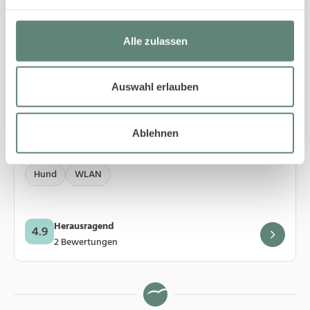
Alle zulassen
4
Westerland
Auswahl erlauben
63/4B Meeresbrise
Ablehnen
3 Gäste
·
2 Schlafzimmer
·
40 m²
Hund
WLAN
Herausragend
4.9
2 Bewertungen