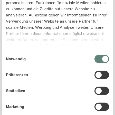
personalisieren, Funktionen für soziale Medien anbieten
zu können und die Zugriffe auf unsere Website zu
analysieren. Außerdem geben wir Informationen zu Ihrer
Verwendung unserer Website an unsere Partner für
soziale Medien, Werbung und Analysen weiter. Unsere
Partner führen diese Informationen möglicherweise mit
weiteren Daten zusammen, die Sie ihnen bereitgestellt
PASSENDE UNTERKÜNFTE ZUR SUCHE
haben oder die sie im Rahmen Ihrer Nutzung der Dienste
gesammelt haben.
Einwilligungsauswahl
Gleiche Ortschaften
Gleiche Gästeanzahl
Mit Sauna
Notwendig
Sylt-ER-Plus
In der gleichen Straße
Präferenzen
Statistiken
4.9
Marketing