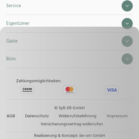
Service
Eigentümer
Gäste
Büro
Zahlungsmöglichkeiten:
© Sylt-ER GmbH
AGB
Datenschutz
Widerrufsbelehrung
Impressum
Versicherungsvertrag widerrufen
Realisierung & Konzept:
be-on! GmbH