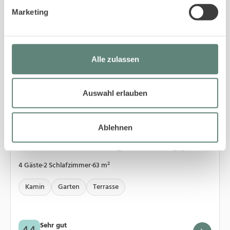
Marketing
4.4
Alle zulassen
Auswahl erlauben
4
Wenningstedt
Ablehnen
08/4 LH Isernhagenhof, App.4
4 Gäste
·
2 Schlafzimmer
·
63 m²
Kamin
Garten
Terrasse
Sehr gut
4.4