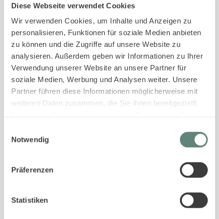
Sofortige Buchungsbestätigung
Diese Webseite verwendet Cookies
An- und Abreise kontaktlos möglich
Wir verwenden Cookies, um Inhalte und Anzeigen zu
Bestpreis-Garantie für Ihren Urlaub
personalisieren, Funktionen für soziale Medien anbieten
zu können und die Zugriffe auf unsere Website zu
analysieren. Außerdem geben wir Informationen zu Ihrer
Verwendung unserer Website an unsere Partner für
soziale Medien, Werbung und Analysen weiter. Unsere
Partner führen diese Informationen möglicherweise mit
weiteren Daten zusammen, die Sie ihnen bereitgestellt
haben oder die sie im Rahmen Ihrer Nutzung der Dienste
PASSENDE UNTERKÜNFTE ZUR SUCHE
gesammelt haben.
Einwilligungsauswahl
Notwendig
Gleiche Ortschaften
Gleiche Ferienanlage
Gleiche Gästeanzahl
Mit Sauna
Sylt-ER-Plus
Präferenzen
In der gleichen Straße
Statistiken