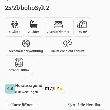
25/2b bohoSylt 2
4 Gäste
2 Bäder
2 Schlafzimmer
150 m²
Nichtraucherwohnung
Haustiere nicht erlaubt
Strand: 300m
Herausragend
4.8
5
8 Bewertungen
Karte öffnen
Auf die Merkliste