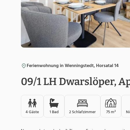
Ferienwohnung in Wenningstedt, Horsatal 14
09/1 LH Dwarslöper, Ap
4 Gäste
1 Bad
2 Schlafzimmer
75 m²
N