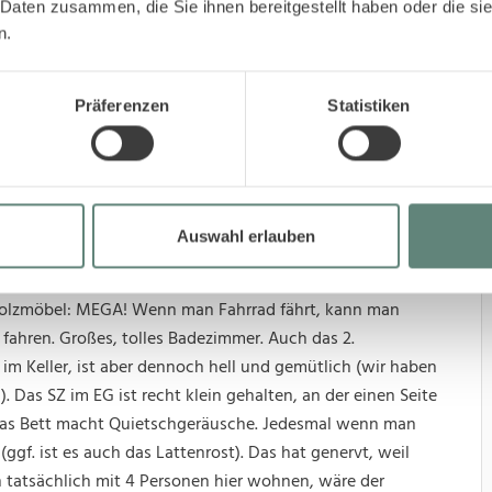
 Daten zusammen, die Sie ihnen bereitgestellt haben oder die s
n.
5
Lage
Präferenzen
Statistiken
ung
4.4
Ausstattung
Auswahl erlauben
sgestattete Küche, unfassbar viel Geschirr, sehr
inge, die man benötigt, wie Eierstecher usw. vorhanden.
holzmöbel: MEGA! Wenn man Fahrrad fährt, kann man
fahren. Großes, tolles Badezimmer. Auch das 2.
 im Keller, ist aber dennoch hell und gemütlich (wir haben
). Das SZ im EG ist recht klein gehalten, an der einen Seite
r das Bett macht Quietschgeräusche. Jedesmal wenn man
gf. ist es auch das Lattenrost). Das hat genervt, weil
 tatsächlich mit 4 Personen hier wohnen, wäre der