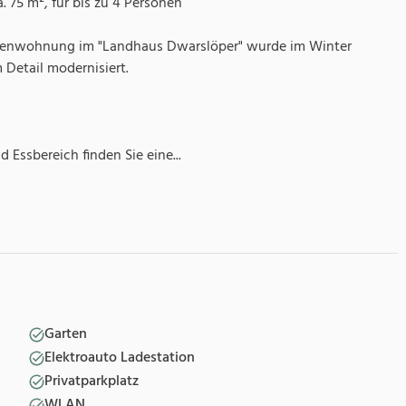
75 m², für bis zu 4 Personen
ienwohnung im "Landhaus Dwarslöper" wurde im Winter
 Detail modernisiert.
Essbereich finden Sie eine
...
Garten
Elektroauto Ladestation
Privatparkplatz
WLAN