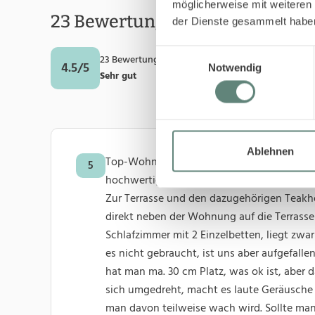
möglicherweise mit weiteren
23 Bewertungen
der Dienste gesammelt habe
Einwilligungsauswahl
4.4
Sauberkeit
23 Bewertungen
4.5/5
Notwendig
Sehr gut
4.2
Preis / Leist
Ablehnen
Top-Wohnung, hochwertig renoviert, voll au
5
hochwertige Kochmesser und alle kleinen D
Zur Terrasse und den dazugehörigen Teak
direkt neben der Wohnung auf die Terrasse 
Schlafzimmer mit 2 Einzelbetten, liegt zwar
es nicht gebraucht, ist uns aber aufgefallen
hat man ma. 30 cm Platz, was ok ist, abe
sich umgedreht, macht es laute Geräusche (g
man davon teilweise wach wird. Sollte man