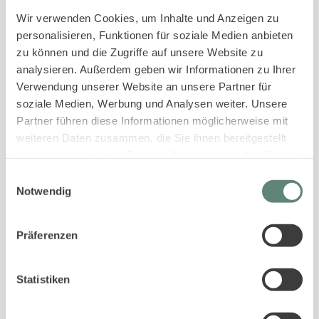
Sofortige Buchungsbestätigung
Wir verwenden Cookies, um Inhalte und Anzeigen zu
An- und Abreise kontaktlos möglich
personalisieren, Funktionen für soziale Medien anbieten
Bestpreis-Garantie für Ihren Urlaub
zu können und die Zugriffe auf unsere Website zu
analysieren. Außerdem geben wir Informationen zu Ihrer
Verwendung unserer Website an unsere Partner für
soziale Medien, Werbung und Analysen weiter. Unsere
Partner führen diese Informationen möglicherweise mit
weiteren Daten zusammen, die Sie ihnen bereitgestellt
haben oder die sie im Rahmen Ihrer Nutzung der Dienste
gesammelt haben.
Einwilligungsauswahl
PASSENDE UNTERKÜNFTE ZUR SUCHE
Notwendig
Gleiche Ortschaften
Gleiche Ferienanlage
Präferenzen
Gleiche Gästeanzahl
In der gleichen Straße
Statistiken
4.7