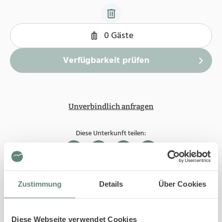
Unverbindlich anfragen
Diese Unterkunft teilen:
Zustimmung
Details
Über Cookies
In Ihrer Buchung inbegriffen
Bis 29 Tage vor Ihrem Anreisedatum ist die
Stornierung kostenfrei.
Diese Webseite verwendet Cookies