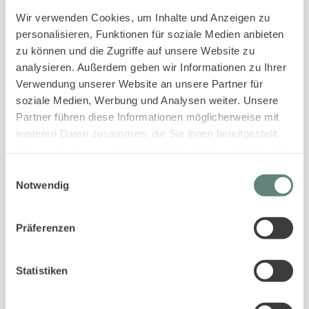
Sofortige Buchungsbestätigung
Wir verwenden Cookies, um Inhalte und Anzeigen zu
An- und Abreise kontaktlos möglich
personalisieren, Funktionen für soziale Medien anbieten
Bestpreis-Garantie für Ihren Urlaub
zu können und die Zugriffe auf unsere Website zu
analysieren. Außerdem geben wir Informationen zu Ihrer
Verwendung unserer Website an unsere Partner für
soziale Medien, Werbung und Analysen weiter. Unsere
Partner führen diese Informationen möglicherweise mit
weiteren Daten zusammen, die Sie ihnen bereitgestellt
haben oder die sie im Rahmen Ihrer Nutzung der Dienste
gesammelt haben.
Einwilligungsauswahl
PASSENDE UNTERKÜNFTE ZUR SUCHE
Notwendig
Gleiche Ortschaften
Gleiche Ferienanlage
Präferenzen
Gleiche Gästeanzahl
In der gleichen Straße
Statistiken
Plus
4.7