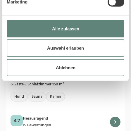
Marketing
Alle zulassen
Auswahl erlauben
5
Wenningstedt
Ablehnen
27/6c bohoSylt 6
6 Gäste
·
3 Schlafzimmer
·
150 m²
Hund
Sauna
Kamin
Herausragend
4.7
19 Bewertungen