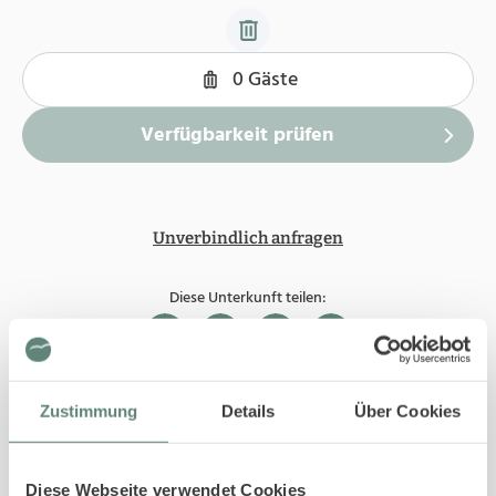
Unverbindlich anfragen
Diese Unterkunft teilen:
Zustimmung
Details
Über Cookies
In Ihrer Buchung inbegriffen
Bis 29 Tage vor Ihrem Anreisedatum ist die
Stornierung kostenfrei.
Diese Webseite verwendet Cookies