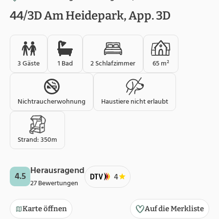
44/3D Am Heidepark, App. 3D
3 Gäste
1 Bad
2 Schlafzimmer
65 m²
Nichtraucherwohnung
Haustiere nicht erlaubt
Strand: 350m
Herausragend
4.5
4
27 Bewertungen
Karte öffnen
Auf die Merkliste