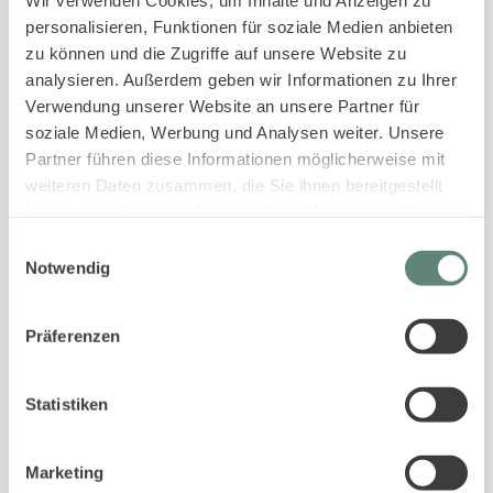
Wir verwenden Cookies, um Inhalte und Anzeigen zu
Bestpreis-Garantie für Ihren Urlaub
personalisieren, Funktionen für soziale Medien anbieten
zu können und die Zugriffe auf unsere Website zu
analysieren. Außerdem geben wir Informationen zu Ihrer
Verwendung unserer Website an unsere Partner für
soziale Medien, Werbung und Analysen weiter. Unsere
Partner führen diese Informationen möglicherweise mit
weiteren Daten zusammen, die Sie ihnen bereitgestellt
haben oder die sie im Rahmen Ihrer Nutzung der Dienste
PASSENDE UNTERKÜNFTE ZUR SUCHE
gesammelt haben.
Einwilligungsauswahl
Notwendig
Gleiche Ortschaften
Gleiche Ferienanlage
Gleiche Gästeanzahl
In der gleichen Straße
Präferenzen
Statistiken
4.4
Marketing