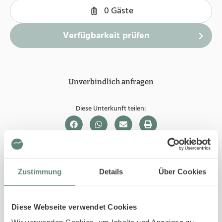
Unverbindlich anfragen
Diese Unterkunft teilen:
In Ihrer Buchung inbegriffen
Zustimmung
Details
Über Cookies
Bis 29 Tage vor Ihrem Anreisedatum ist die
Stornierung kostenfrei.
Sofortige Buchungsbestätigung
Diese Webseite verwendet Cookies
An- und Abreise kontaktlos möglich