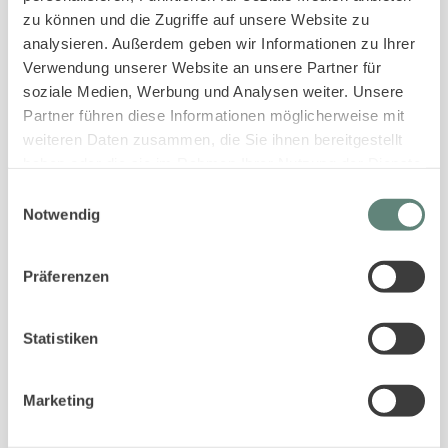
zu können und die Zugriffe auf unsere Website zu
analysieren. Außerdem geben wir Informationen zu Ihrer
Verwendung unserer Website an unsere Partner für
soziale Medien, Werbung und Analysen weiter. Unsere
Partner führen diese Informationen möglicherweise mit
weiteren Daten zusammen, die Sie ihnen bereitgestellt
haben oder die sie im Rahmen Ihrer Nutzung der Dienste
PASSENDE UNTERKÜNFTE ZUR SUCHE
gesammelt haben.
Einwilligungsauswahl
Notwendig
Gleiche Ortschaften
Gleiche Gästeanzahl
In der gleichen Straße
Präferenzen
Statistiken
4.9
Marketing