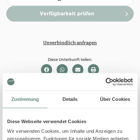
Unverbindlich anfragen
Diese Unterkunft teilen:
In Ihrer Buchung inbegriffen
Zustimmung
Details
Über Cookies
Bis 29 Tage vor Ihrem Anreisedatum ist die
Stornierung kostenfrei.
Sofortige Buchungsbestätigung
Diese Webseite verwendet Cookies
An- und Abreise kontaktlos möglich
Wir verwenden Cookies, um Inhalte und Anzeigen zu
Bestpreis-Garantie für Ihren Urlaub
personalisieren, Funktionen für soziale Medien anbieten