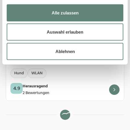
Alle zulassen
Auswahl erlauben
4
Westerland
63/4B Meeresbrise
Ablehnen
3 Gäste
·
2 Schlafzimmer
·
40 m²
Hund
WLAN
Herausragend
4.9
2 Bewertungen