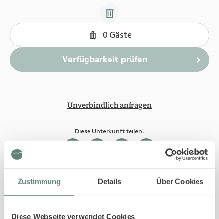
Unverbindlich anfragen
Diese Unterkunft teilen:
Zustimmung
Details
Über Cookies
In Ihrer Buchung inbegriffen
Bis 29 Tage vor Ihrem Anreisedatum ist die
Stornierung kostenfrei.
Diese Webseite verwendet Cookies