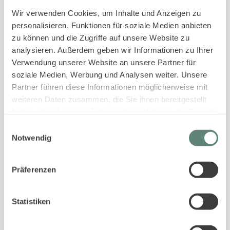
Sofortige Buchungsbestätigung
Wir verwenden Cookies, um Inhalte und Anzeigen zu
An- und Abreise kontaktlos möglich
personalisieren, Funktionen für soziale Medien anbieten
Bestpreis-Garantie für Ihren Urlaub
zu können und die Zugriffe auf unsere Website zu
analysieren. Außerdem geben wir Informationen zu Ihrer
Verwendung unserer Website an unsere Partner für
soziale Medien, Werbung und Analysen weiter. Unsere
Partner führen diese Informationen möglicherweise mit
weiteren Daten zusammen, die Sie ihnen bereitgestellt
haben oder die sie im Rahmen Ihrer Nutzung der Dienste
gesammelt haben.
Einwilligungsauswahl
PASSENDE UNTERKÜNFTE ZUR SUCHE
Notwendig
Gleiche Ortschaften
Gleiche Gästeanzahl
Mit Hund
Präferenzen
Mit Sauna
Sylt-ER-Plus
In der gleichen Straße
Statistiken
4.4