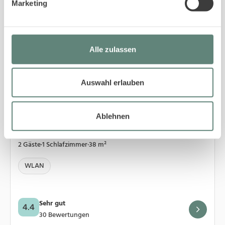
Marketing
Alle zulassen
Auswahl erlauben
3
Wenningstedt
Ablehnen
06/22a Sölring Hüs App. 3
2 Gäste
·
1 Schlafzimmer
·
38 m²
WLAN
Sehr gut
4.4
30 Bewertungen